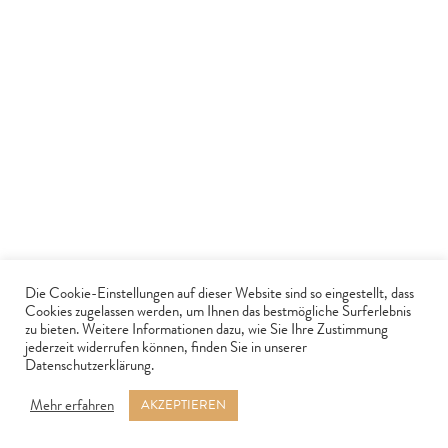
ZURÜCK NACH OBEN
Lenus Pharma
Kontakt
Impressum
Links
Datenschutz
Die Cookie-Einstellungen auf dieser Website sind so eingestellt, dass
Cookies zugelassen werden, um Ihnen das bestmögliche Surferlebnis
zu bieten. Weitere Informationen dazu, wie Sie Ihre Zustimmung
jederzeit widerrufen können, finden Sie in unserer
Datenschutzerklärung.
© 2026 Lenus Pharma GesmbH.
Mehr erfahren
AKZEPTIEREN