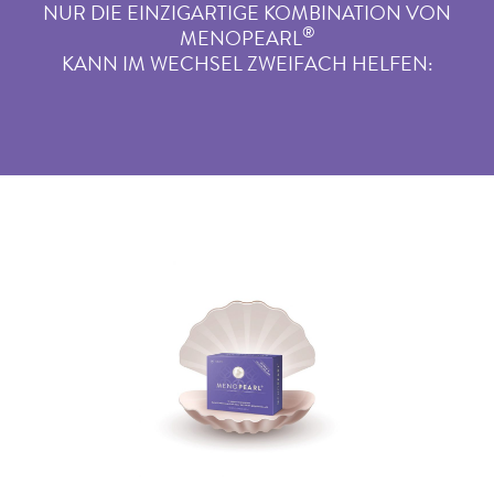
NUR DIE EINZIGARTIGE KOMBINATION VON
®
MENOPEARL
KANN IM WECHSEL ZWEIFACH HELFEN: